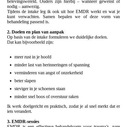
belevingswereld. Ouders zijn hierbij – wanneer gewenst of
nodig – aanwezig.
Tijdens de intake leg ik ook uit hoe EMDR werkt en wat je
kunt verwachten. Samen bepalen we of deze vorm van
behandeling passend is.
2. Doelen en plan van aanpak
Op basis van de intake formuleren we duidelijke doelen.
Dat kan bijvoorbeeld zijn:
meer rust in je hoofd
minder last van herinneringen of spanning
verminderen van angst of onzekerheid
beter slapen
steviger in je schoenen staan
minder snel boos of overstuur raken
Ik werk doelgericht en praktisch, zodat je al snel merkt dat er
iets verandert.
3. EMDR-sessies
EMDR is een effectieve behandelvorm voor trauma’s, nare